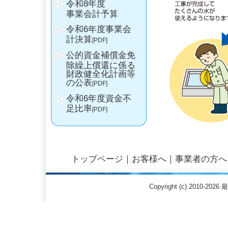
令和8年度
事業会計予算
令和6年度事業会
計決算
[PDF]
公的資金補償金免
除繰上償還に係る
財政健全化計画等
の公表
[PDF]
令和6年度資金不
足比率
[PDF]
トップページ
｜
お客様へ
｜
事業者の方へ
Copyright (c) 2010-20