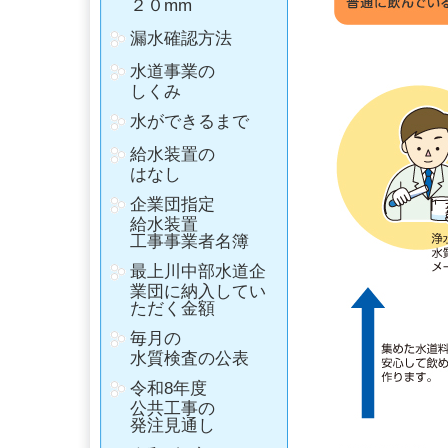
２０mm
漏水確認方法
水道事業の
しくみ
水ができるまで
給水装置の
はなし
企業団指定
給水装置
工事事業者名簿
最上川中部水道企
業団に納入してい
ただく金額
毎月の
水質検査の公表
令和8年度
公共工事の
発注見通し