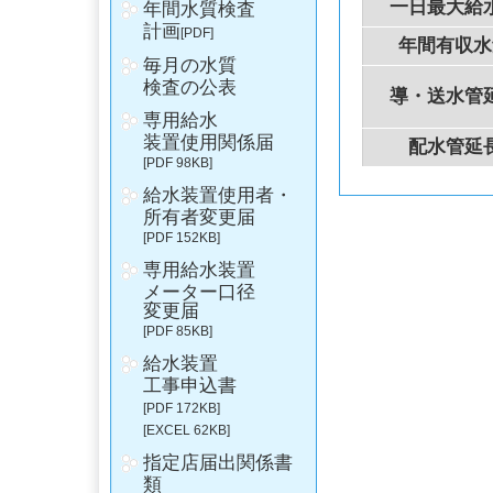
一日最大給
年間水質検査
計画
[PDF]
年間有収水
毎月の水質
検査の公表
導・送水管
専用給水
装置使用関係届
配水管延
[PDF 98KB]
給水装置使用者・
所有者変更届
[PDF 152KB]
専用給水装置
メーター口径
変更届
[PDF 85KB]
給水装置
工事申込書
[PDF 172KB]
[EXCEL 62KB]
指定店届出関係書
類