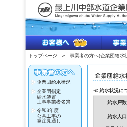
トップページ
> 事業者の方へ(企業団給水状
企業団給水状況
≪ 給水状況に
企業団指定
給水装置
工事事業者名簿
給水戸数
令和8年度
公共工事の
給水人口
発注見通し