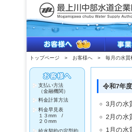
トップページ
>
お客様へ
> 毎月の水質
支払い方法
（金融機関）
料金計算方法
料金早見表
１３mm
/
２０mm
給水契約の定型約