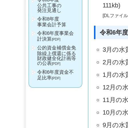
公共工事の
発注見通し
令和8年度
事業会計予算
令和6年度事業会
計決算
[PDF]
公的資金補償金免
除繰上償還に係る
財政健全化計画等
の公表
[PDF]
令和6年度資金不
足比率
[PDF]