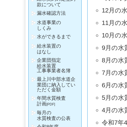
款について
漏水確認方法
水道事業の
しくみ
水ができるまで
給水装置の
はなし
企業団指定
給水装置
工事事業者名簿
最上川中部水道企
業団に納入してい
ただく金額
年間水質検査
計画
[PDF]
毎月の
水質検査の公表
令和8年度