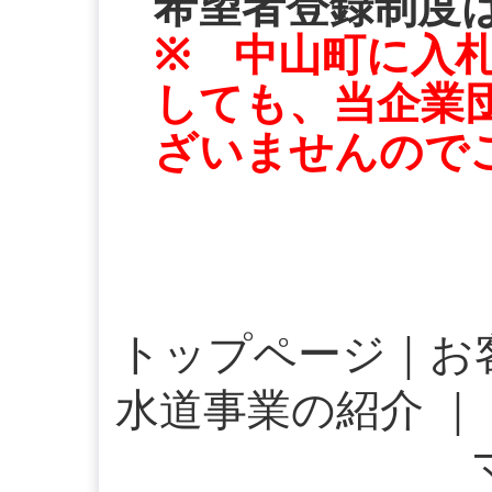
希望者登録制度
※ 中山町に入
しても、当企業
ざいませんので
-
トップページ
｜
お
水道事業の紹介
｜